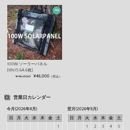
Hot
100W ソーラーパネル
[18V/5.6A 6枚]
¥46,000
¥46,000
（税込）
営業日カレンダー
今月(2026年8月)
翌月(2026年9月)
日
月
火
水
木
金
土
日
月
火
水
木
金
土
1
1
2
3
4
5