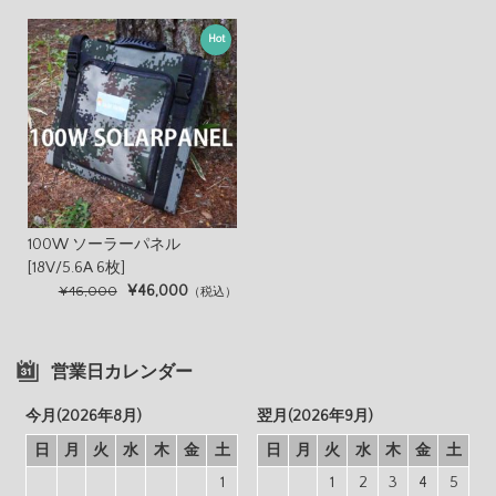
Hot
100W ソーラーパネル
[18V/5.6A 6枚]
¥46,000
¥46,000
（税込）
営業日カレンダー
今月(2026年8月)
翌月(2026年9月)
日
月
火
水
木
金
土
日
月
火
水
木
金
土
1
1
2
3
4
5