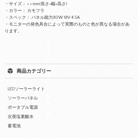
・サイズ： × × mm(長さ×幅×高さ)
・カラー： カモフラ
・スペック： パネル能力80W 18V 4.5A
・モニターの発色具合によって実際のものと色が異なる場合があ
ります。
商品カテゴリー
LEDソーラーライト
ソーラーパネル
ポータブル電源
次亜塩素酸水
蓄電池