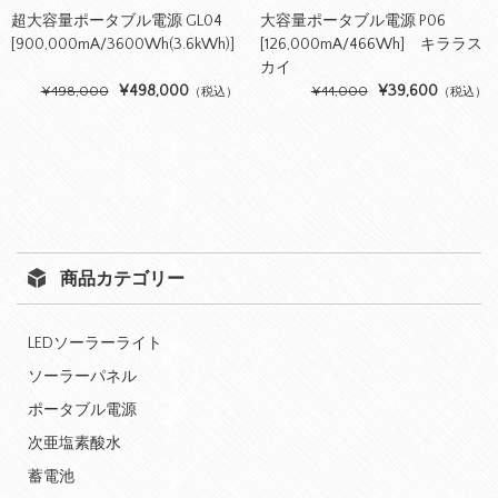
超大容量ポータブル電源 GL04
大容量ポータブル電源 P06
[900,000mA/3600Wh(3.6kWh)]
[126,000mA/466Wh] キララス
カイ
¥498,000
¥39,600
¥498,000
¥44,000
（税込）
（税込）
商品カテゴリー
LEDソーラーライト
ソーラーパネル
ポータブル電源
次亜塩素酸水
蓄電池